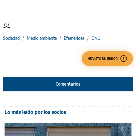
DL
Sociedad
/
Medio ambiente
/
Efemérides
/
ONU
HE VISTO UN ERROR
Comentarios
Lo más leído por los socios