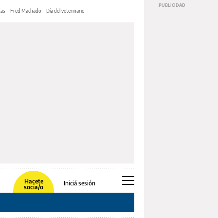
tas
Fred Machado
Día del veterinario
Hacete
Iniciá sesión
socia/o