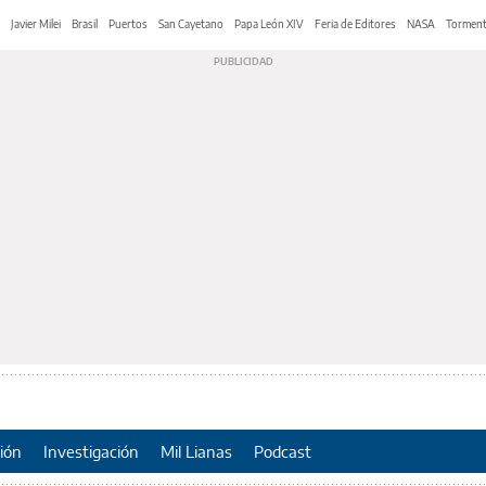
Javier Milei
Brasil
Puertos
San Cayetano
Papa León XIV
Feria de Editores
NASA
Tormen
ión
Investigación
Mil Lianas
Podcast