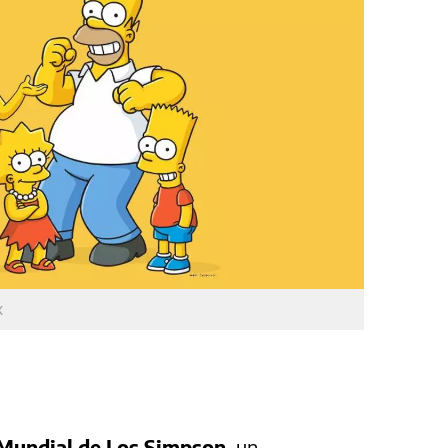
X
Mundial de Los Simpson
, un