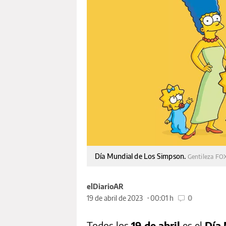
Día Mundial de Los Simpson.
Gentileza FO
elDiarioAR
19 de abril de 2023
00:01 h
0
Todos los
19 de abril
es el
Día 