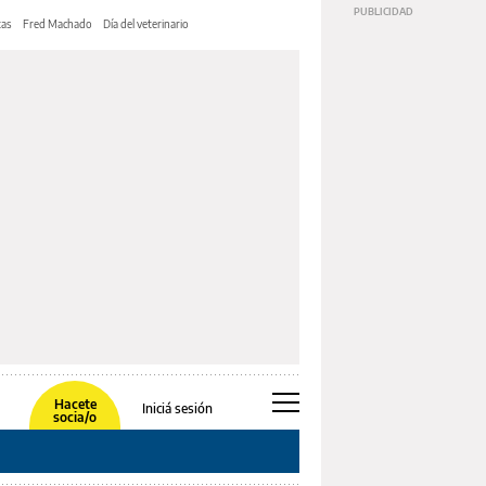
tas
Fred Machado
Día del veterinario
Hacete
Iniciá sesión
socia/o