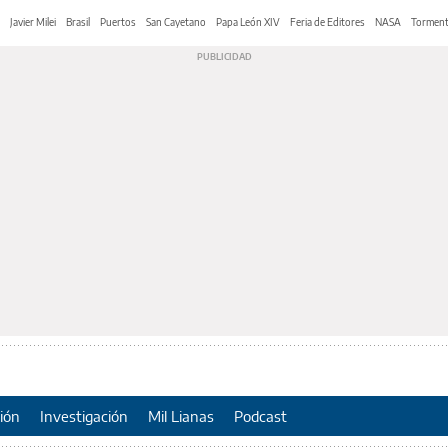
Javier Milei
Brasil
Puertos
San Cayetano
Papa León XIV
Feria de Editores
NASA
Tormen
ión
Investigación
Mil Lianas
Podcast