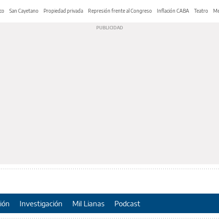
co
San Cayetano
Propiedad privada
Represión frente al Congreso
Inflación CABA
Teatro
Me
ión
Investigación
Mil Lianas
Podcast