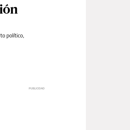
ión
o político,