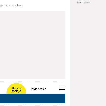
ta
Feria de Editores
Hacete
Iniciá sesión
socia/o