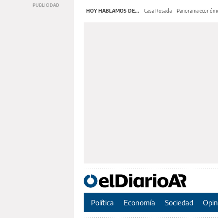
HOY HABLAMOS DE...
Casa Rosada
Panorama económi
Política
Economía
Sociedad
Opin