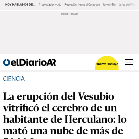
HOY HABLAMOS DE...
Propiedad privada
Represión frente al Congreso
Javier Milei
Jefes del PAMI
Hacete socia/o
CIENCIA
La erupción del Vesubio
vitrificó el cerebro de un
habitante de Herculano: lo
mató una nube de más de