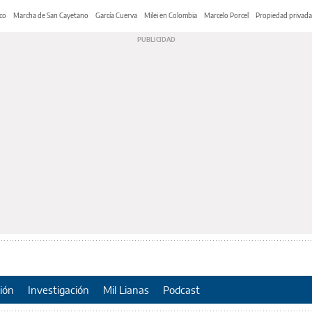
co
Marcha de San Cayetano
García Cuerva
Milei en Colombia
Marcelo Porcel
Propiedad privada
ión
Investigación
Mil Lianas
Podcast