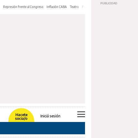
Represión frente al Congreso
Inflación CABA
Teatro
Feria de Editores
Mery Streep
Hacete
Iniciá sesión
socia/o