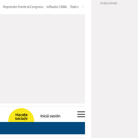
Represión frente al Congreso
Inflación CABA
Teatro
Feria de Editores
Mery Streep
Hacete
Iniciá sesión
socia/o