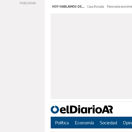
HOY HABLAMOS DE...
Casa Rosada
Panorama económi
Política
Economía
Sociedad
Opin