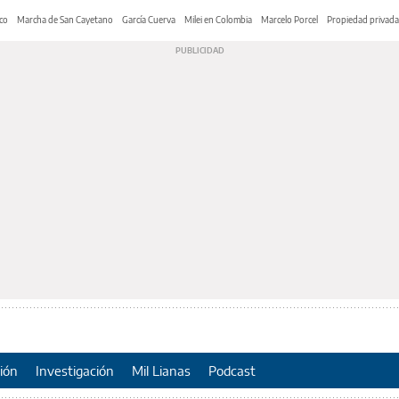
co
Marcha de San Cayetano
García Cuerva
Milei en Colombia
Marcelo Porcel
Propiedad privada
ión
Investigación
Mil Lianas
Podcast