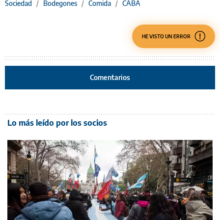
Sociedad
/
Bodegones
/
Comida
/
CABA
HE VISTO UN ERROR
Comentarios
Lo más leído por los socios