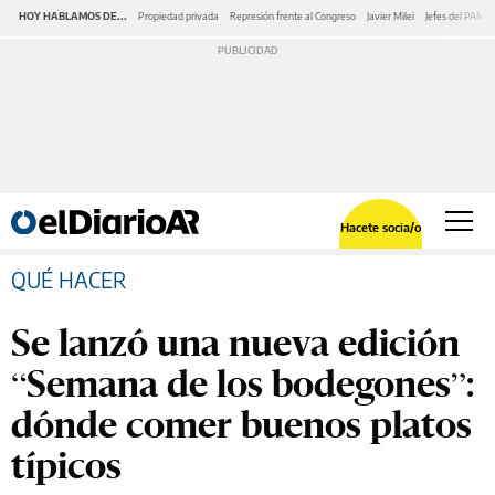
HOY HABLAMOS DE...
Propiedad privada
Represión frente al Congreso
Javier Milei
Jefes del PAMI
Hacete socia/o
QUÉ HACER
Se lanzó una nueva edición
“Semana de los bodegones”:
dónde comer buenos platos
típicos