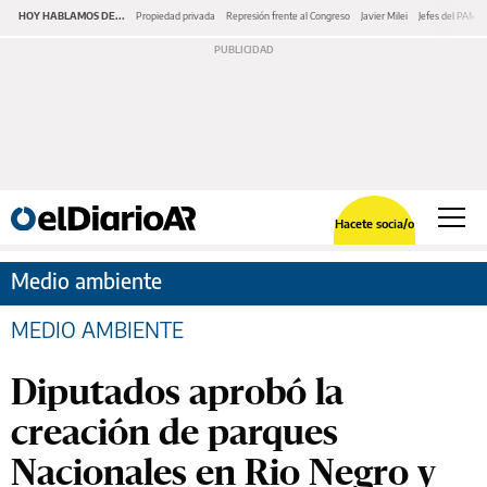
HOY HABLAMOS DE...
Propiedad privada
Represión frente al Congreso
Javier Milei
Jefes del PAMI
Hacete socia/o
Medio ambiente
MEDIO AMBIENTE
Diputados aprobó la
creación de parques
Nacionales en Rio Negro y