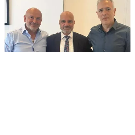
Los jefes del PAMI presentaron sus renuncias pero
Karina Milei frenó las salidas
Pedro Lacour