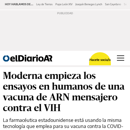
HOY HABLAMOS DE...
Ley de Tierras
Papa León XIV
Joaquín Benegas Lynch
San Cayetano
Swap
Hacete socia/o
Moderna empieza los
ensayos en humanos de una
vacuna de ARN mensajero
contra el VIH
La farmacéutica estadounidense está usando la misma
tecnología que emplea para su vacuna contra la COVID-