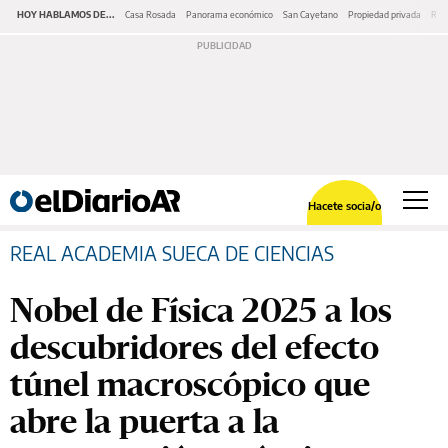
HOY HABLAMOS DE...
Casa Rosada
Panorama económico
San Cayetano
Propiedad privada
Repr
Hacete socia/o
REAL ACADEMIA SUECA DE CIENCIAS
Nobel de Física 2025 a los
descubridores del efecto
túnel macroscópico que
abre la puerta a la