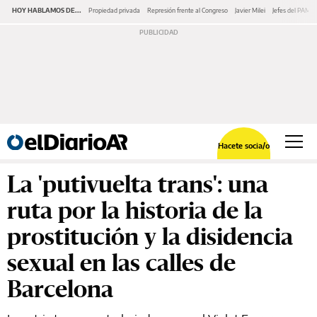
HOY HABLAMOS DE...
Propiedad privada
Represión frente al Congreso
Javier Milei
Jefes del PAMI
Hacete socia/o
La 'putivuelta trans': una
ruta por la historia de la
prostitución y la disidencia
sexual en las calles de
Barcelona