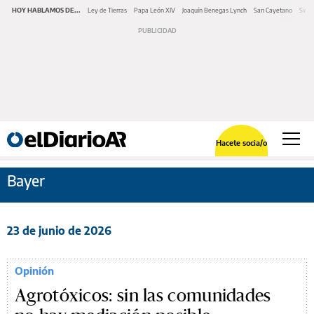
HOY HABLAMOS DE...
Ley de Tierras
Papa León XIV
Joaquín Benegas Lynch
San Cayetano
Swap
Hacete socia/o
Bayer
23 de junio de 2026
Opinión
Agrotóxicos: sin las comunidades