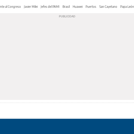
nte al Congreso
Javier Milei
Jefes del PAMI
Brasil
Huawei
Puertos
San Cayetano
Papa León