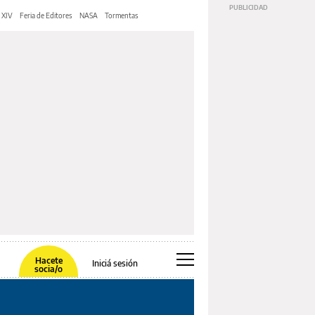
 XIV
Feria de Editores
NASA
Tormentas
Hacete
Iniciá sesión
socia/o