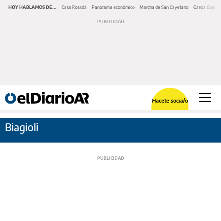
HOY HABLAMOS DE...
Casa Rosada
Panorama económico
Marcha de San Cayetano
García Cuerva
Hacete socia/o
Biagioli