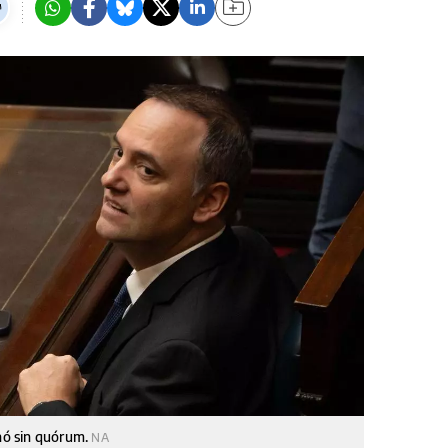
inó sin quórum.
NA