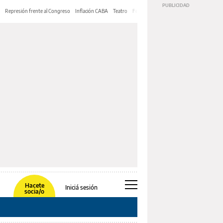
Represión frente al Congreso
Inflación CABA
Teatro
Feria de Editores
Mery Streep
Hacete
Iniciá sesión
socia/o