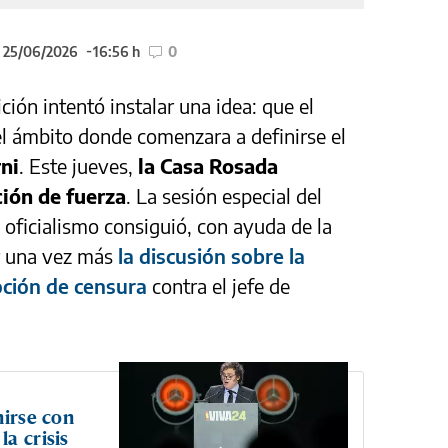
l 25/06/2026
16:56 h
0
ión intentó instalar una idea: que el
l ámbito donde comenzara a definirse el
ni
. Este jueves,
la Casa Rosada
ión de fuerza
. La sesión especial del
oficialismo consiguió, con ayuda de la
ar una vez más
la discusión sobre la
oción de censura
contra el jefe de
nirse con
a crisis