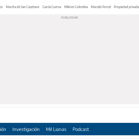
co
Marcha de San Cayetano
García Cuerva
Milei en Colombia
Marcelo Porcel
Propiedad privada
ión
Investigación
Mil Lianas
Podcast