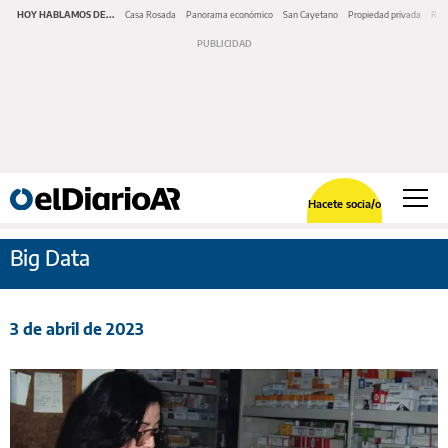
HOY HABLAMOS DE...
Casa Rosada
Panorama económico
San Cayetano
Propiedad privada
Repr
Hacete socia/o
Big Data
3 de abril de 2023