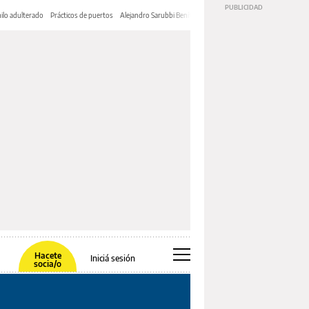
ilo adulterado
Prácticos de puertos
Alejandro Sarubbi Benítez
Hacete
Iniciá sesión
socia/o