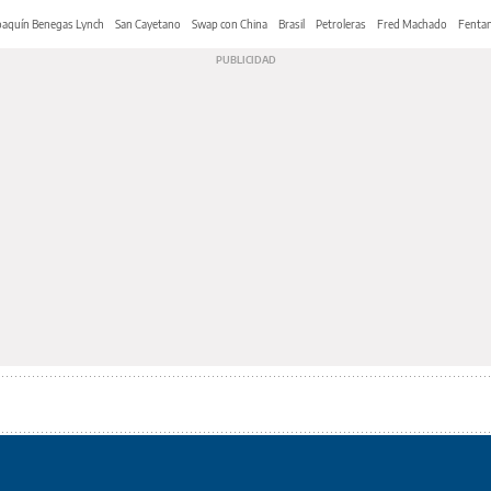
oaquín Benegas Lynch
San Cayetano
Swap con China
Brasil
Petroleras
Fred Machado
Fentan