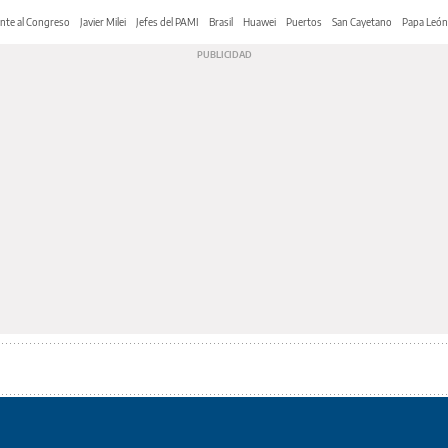
nte al Congreso
Javier Milei
Jefes del PAMI
Brasil
Huawei
Puertos
San Cayetano
Papa León