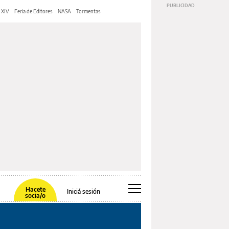
 XIV
Feria de Editores
NASA
Tormentas
Hacete
Iniciá sesión
socia/o