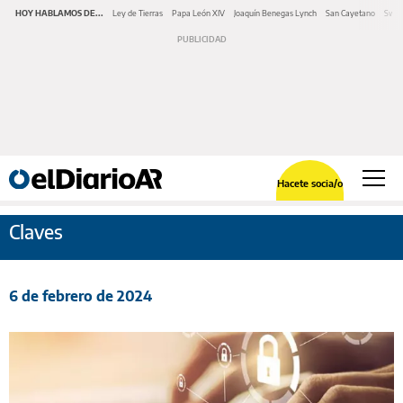
HOY HABLAMOS DE...
Ley de Tierras
Papa León XIV
Joaquín Benegas Lynch
San Cayetano
Swap
Hacete socia/o
Claves
6 de febrero de 2024