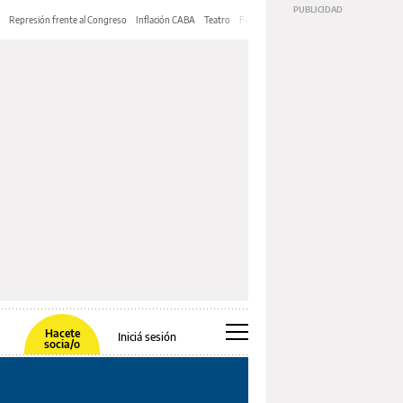
Represión frente al Congreso
Inflación CABA
Teatro
Feria de Editores
Mery Streep
Hacete
Iniciá sesión
socia/o