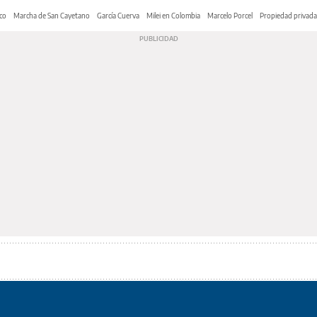
co
Marcha de San Cayetano
García Cuerva
Milei en Colombia
Marcelo Porcel
Propiedad privada