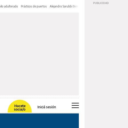
ilo adulterado
Prácticos de puertos
Alejandro Sarubbi Benítez
Hacete
Iniciá sesión
socia/o