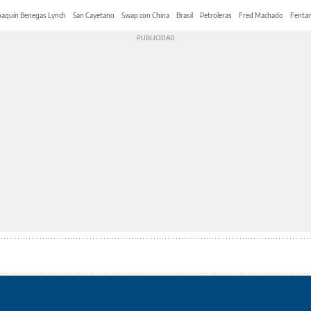
oaquín Benegas Lynch
San Cayetano
Swap con China
Brasil
Petroleras
Fred Machado
Fentan