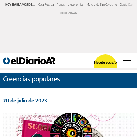
HOY HABLAMOS DE...
Casa Rosada
Panorama económico
Marcha de San Cayetano
García Cuerva
Hacete socia/o
Creencias populares
20 de julio de 2023