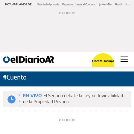
HOY HABLAMOS DE...
Propiedad privada
Represión frente al Congreso
Javier Milei
Brasil
Huawe
Hacete socia/o
#Cuento
EN VIVO
El Senado debate la Ley de Inviolabilidad
de la Propiedad Privada