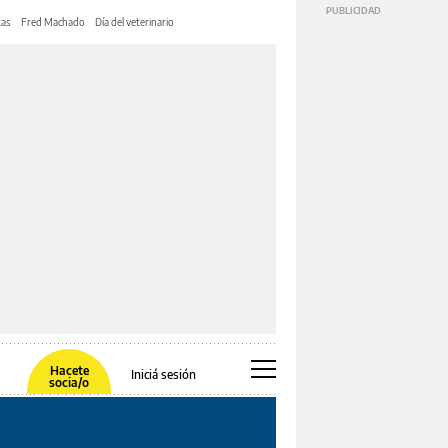
tas
Fred Machado
Día del veterinario
Hacete
Iniciá sesión
socia/o