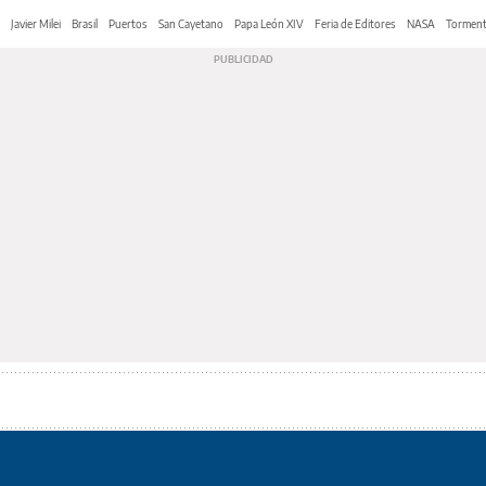
Javier Milei
Brasil
Puertos
San Cayetano
Papa León XIV
Feria de Editores
NASA
Tormen