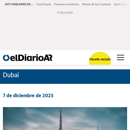
HOY HABLAMOS DE...
Casa Rosada
Panorama económico
Marcha de San Cayetano
García Cuerva
Hacete socia/o
Dubai
7 de diciembre de 2023