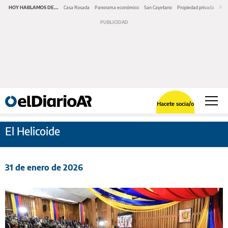
HOY HABLAMOS DE...
Casa Rosada
Panorama económico
San Cayetano
Propiedad privada
Repr
Hacete socia/o
El Helicoide
31 de enero de 2026