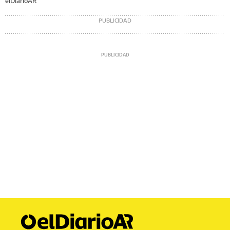
elDiarioAR