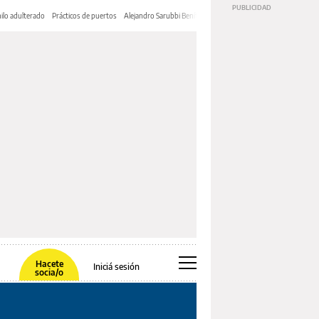
ilo adulterado
Prácticos de puertos
Alejandro Sarubbi Benítez
Hacete
Iniciá sesión
socia/o