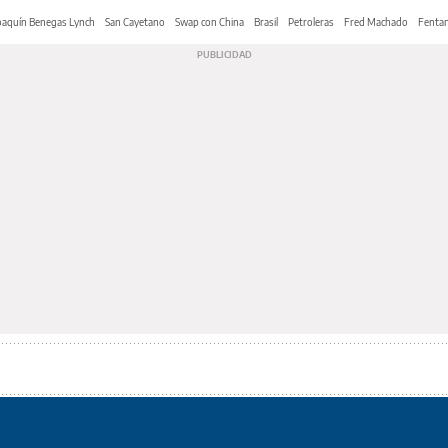
oaquín Benegas Lynch
San Cayetano
Swap con China
Brasil
Petroleras
Fred Machado
Fentan