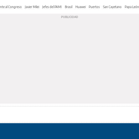
nte al Congreso
Javier Milei
Jefes del PAMI
Brasil
Huawei
Puertos
San Cayetano
Papa León