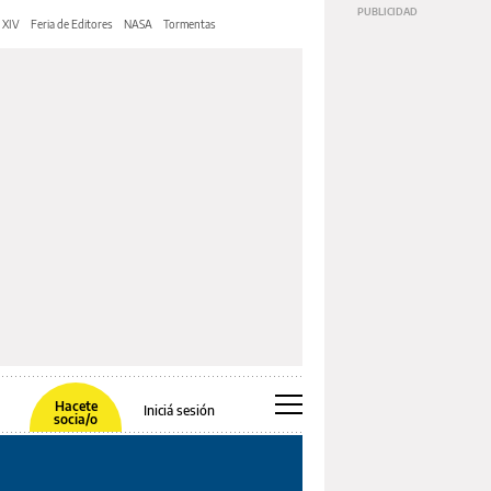
 XIV
Feria de Editores
NASA
Tormentas
Hacete
Iniciá sesión
socia/o