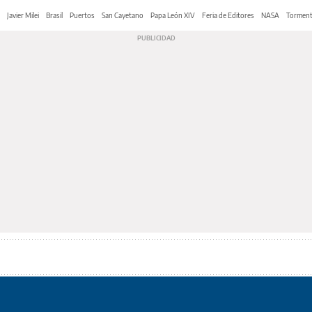
Javier Milei
Brasil
Puertos
San Cayetano
Papa León XIV
Feria de Editores
NASA
Tormen