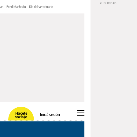
tas
Fred Machado
Día del veterinario
Hacete
Iniciá sesión
socia/o