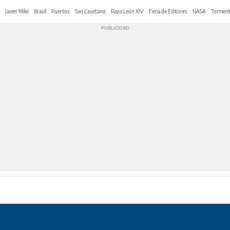
Javier Milei
Brasil
Puertos
San Cayetano
Papa León XIV
Feria de Editores
NASA
Tormen