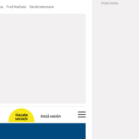
tas
Fred Machado
Día del veterinario
Hacete
Iniciá sesión
socia/o