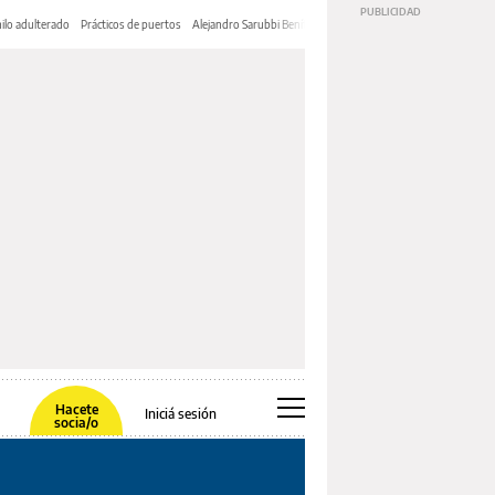
ilo adulterado
Prácticos de puertos
Alejandro Sarubbi Benítez
Hacete
Iniciá sesión
socia/o