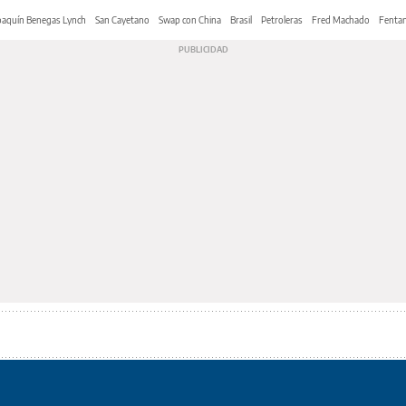
oaquín Benegas Lynch
San Cayetano
Swap con China
Brasil
Petroleras
Fred Machado
Fentan