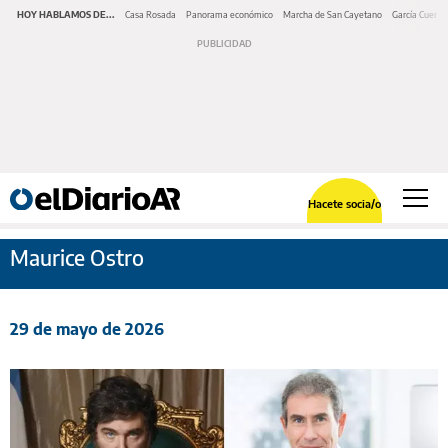
HOY HABLAMOS DE...
Casa Rosada
Panorama económico
Marcha de San Cayetano
García Cuerva
Hacete socia/o
Maurice Ostro
29 de mayo de 2026