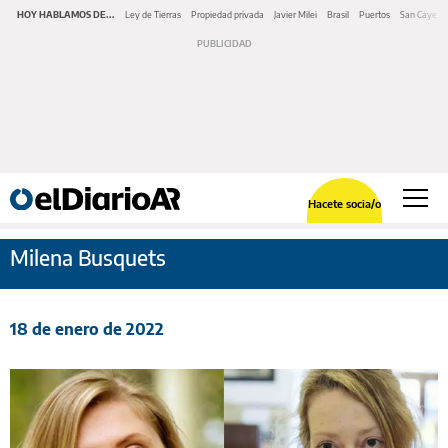
HOY HABLAMOS DE...
Ley de Tierras
Propiedad privada
Javier Milei
Brasil
Puertos
San Cayeta
Hacete socia/o
Milena Busquets
18 de enero de 2022