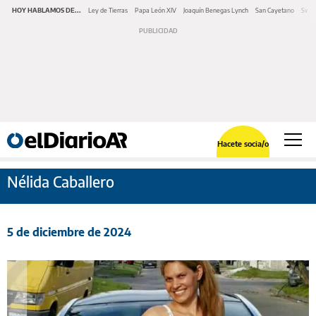
HOY HABLAMOS DE...
Ley de Tierras
Papa León XIV
Joaquín Benegas Lynch
San Cayetano
Swap
Hacete socia/o
Nélida Caballero
5 de diciembre de 2024