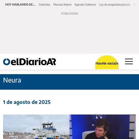
HOY HABLAMOS DE...
Colombia
Manuel Adorni
Agenda Gobierno
Ley de propiedad privada
Pano
Hacete socia/o
Neura
1 de agosto de 2025