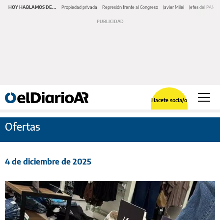
HOY HABLAMOS DE...
Propiedad privada
Represión frente al Congreso
Javier Milei
Jefes del PAMI
Hacete socia/o
Ofertas
4 de diciembre de 2025