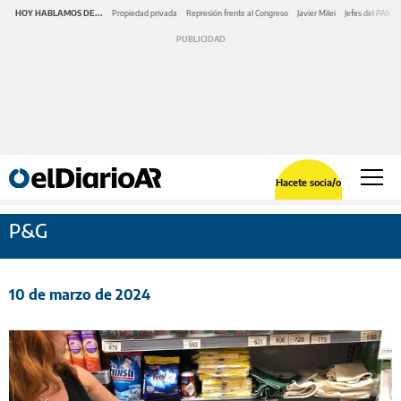
HOY HABLAMOS DE...
Propiedad privada
Represión frente al Congreso
Javier Milei
Jefes del PAMI
Hacete socia/o
P&G
10 de marzo de 2024