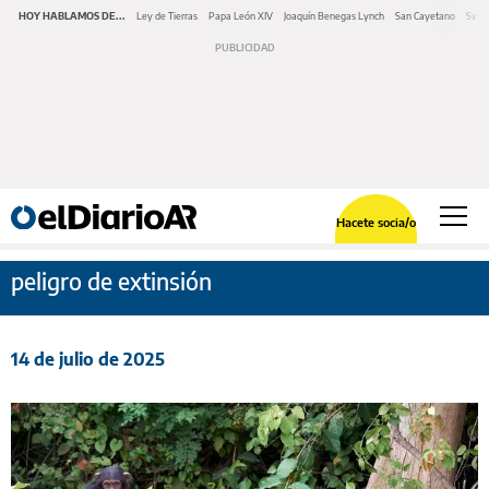
HOY HABLAMOS DE...
Ley de Tierras
Papa León XIV
Joaquín Benegas Lynch
San Cayetano
Swap
Hacete socia/o
peligro de extinsión
14 de julio de 2025