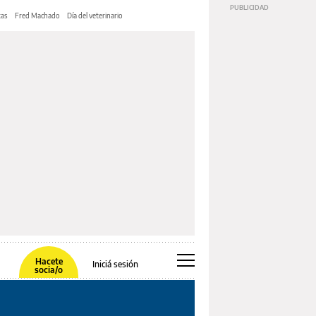
tas
Fred Machado
Día del veterinario
Hacete
Iniciá sesión
socia/o