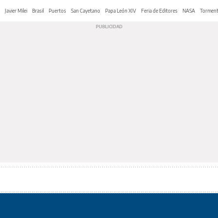
Javier Milei
Brasil
Puertos
San Cayetano
Papa León XIV
Feria de Editores
NASA
Tormen