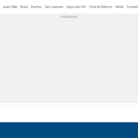
Javier Milei
Brasil
Puertos
San Cayetano
Papa León XIV
Feria de Editores
NASA
Tormen