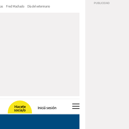
tas
Fred Machado
Día del veterinario
Hacete
Iniciá sesión
socia/o