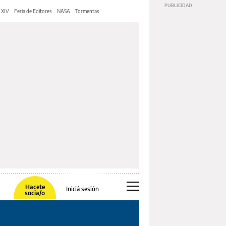
 XIV
Feria de Editores
NASA
Tormentas
Hacete
Iniciá sesión
socia/o