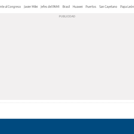
nte al Congreso
Javier Milei
Jefes del PAMI
Brasil
Huawei
Puertos
San Cayetano
Papa León