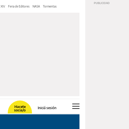
 XIV
Feria de Editores
NASA
Tormentas
Hacete
Iniciá sesión
socia/o