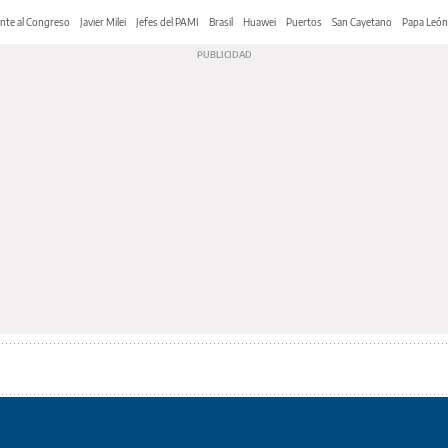
nte al Congreso
Javier Milei
Jefes del PAMI
Brasil
Huawei
Puertos
San Cayetano
Papa León