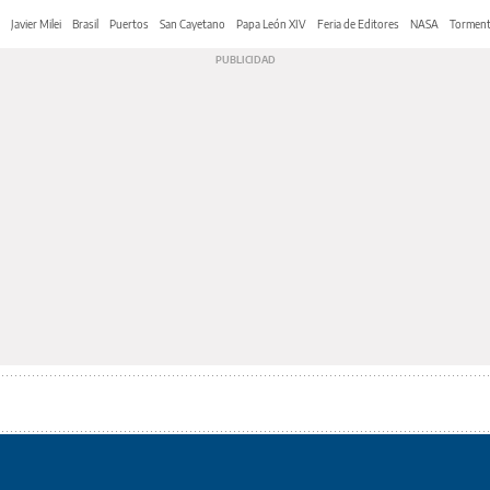
Javier Milei
Brasil
Puertos
San Cayetano
Papa León XIV
Feria de Editores
NASA
Tormen