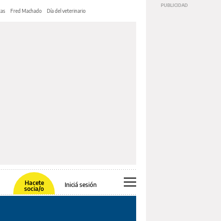
tas
Fred Machado
Día del veterinario
Hacete
Iniciá sesión
socia/o