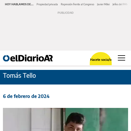
HOY HABLAMOS DE...
Propiedad privada
Represión frente al Congreso
Javier Milei
Jefes del PAMI
Hacete socia/o
Tomás Tello
6 de febrero de 2024