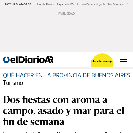
HOY HABLAMOS DE...
Ley de Tierras
Papa León XIV
Joaquín Benegas Lynch
San Cayetano
Swap
Hacete socia/o
QUÉ HACER EN LA PROVINCIA DE BUENOS AIRES
Turismo
Dos fiestas con aroma a
campo, asado y mar para el
fin de semana