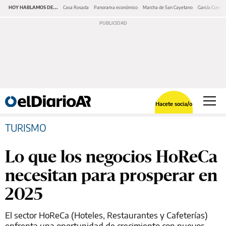
HOY HABLAMOS DE...
Casa Rosada
Panorama económico
Marcha de San Cayetano
García Cuerva
Hacete socia/o
TURISMO
Lo que los negocios HoReCa
necesitan para prosperar en
2025
El sector HoReCa (Hoteles, Restaurantes y Cafeterías)
enfrenta una oportunidad de crecimiento con nuevos