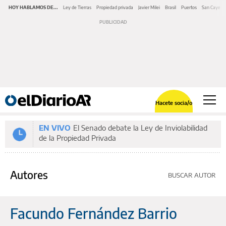
HOY HABLAMOS DE...
Ley de Tierras
Propiedad privada
Javier Milei
Brasil
Puertos
San Cayeta
Hacete socia/o
EN VIVO
El Senado debate la Ley de Inviolabilidad
de la Propiedad Privada
Autores
BUSCAR AUTOR
Facundo Fernández Barrio