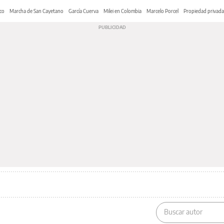
co
Marcha de San Cayetano
García Cuerva
Milei en Colombia
Marcelo Porcel
Propiedad privada