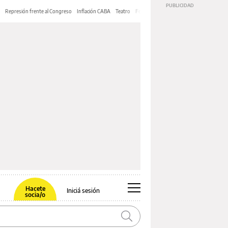
Represión frente al Congreso
Inflación CABA
Teatro
Feria de Editores
Mery Streep
Hacete
Iniciá sesión
socia/o